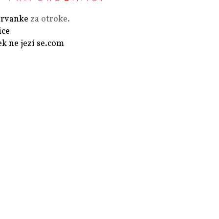
rvanke
za otroke.
ice
ek ne jezi se.com