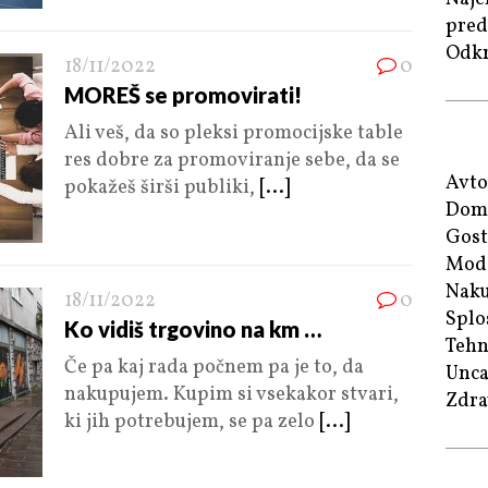
pred
Odkr
18/11/2022
0
MOREŠ se promovirati!
Ali veš, da so pleksi promocijske table
res dobre za promoviranje sebe, da se
Avt
pokažeš širši publiki,
[...]
Dom
Gost
Mod
Naku
18/11/2022
0
Splo
Ko vidiš trgovino na km …
Tehn
Če pa kaj rada počnem pa je to, da
Unca
nakupujem. Kupim si vsekakor stvari,
Zdra
ki jih potrebujem, se pa zelo
[...]