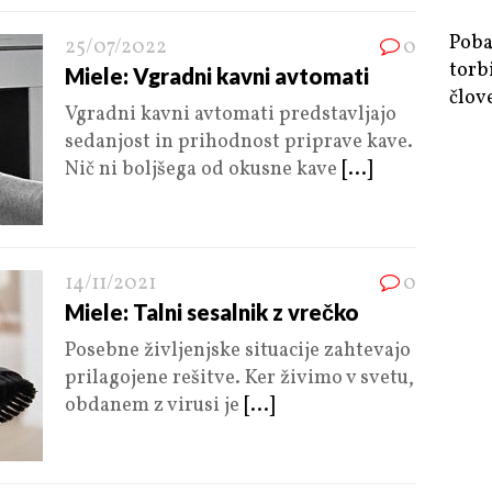
Poba
25/07/2022
0
torb
Miele: Vgradni kavni avtomati
člov
Vgradni kavni avtomati predstavljajo
sedanjost in prihodnost priprave kave.
Nič ni boljšega od okusne kave
[...]
14/11/2021
0
Miele: Talni sesalnik z vrečko
Posebne življenjske situacije zahtevajo
prilagojene rešitve. Ker živimo v svetu,
obdanem z virusi je
[...]