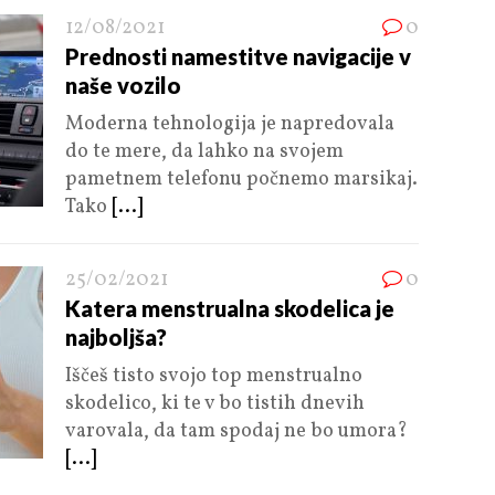
12/08/2021
0
Prednosti namestitve navigacije v
naše vozilo
Moderna tehnologija je napredovala
do te mere, da lahko na svojem
pametnem telefonu počnemo marsikaj.
Tako
[...]
25/02/2021
0
Katera menstrualna skodelica je
najboljša?
Iščeš tisto svojo top menstrualno
skodelico, ki te v bo tistih dnevih
varovala, da tam spodaj ne bo umora?
[...]