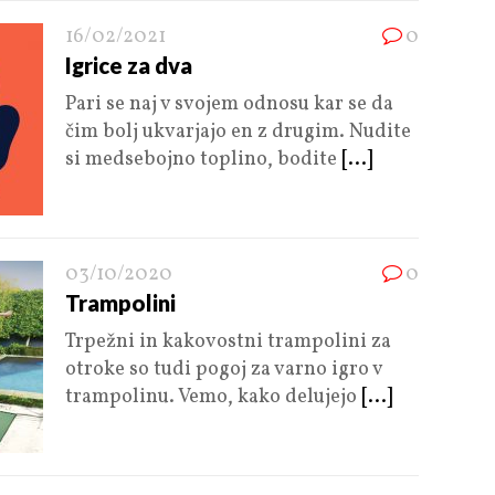
16/02/2021
0
Igrice za dva
Pari se naj v svojem odnosu kar se da
čim bolj ukvarjajo en z drugim. Nudite
si medsebojno toplino, bodite
[...]
03/10/2020
0
Trampolini
Trpežni in kakovostni trampolini za
otroke so tudi pogoj za varno igro v
trampolinu. Vemo, kako delujejo
[...]