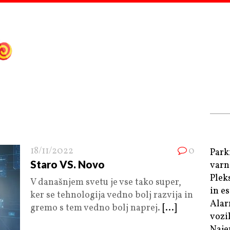
18/11/2022
0
Park
Staro VS. Novo
varn
Plek
V današnjem svetu je vse tako super,
in e
ker se tehnologija vedno bolj razvija in
Alar
gremo s tem vedno bolj naprej.
[...]
vozi
Naje