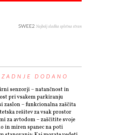
SWEE2
Najbolj sladka spletna stran
ZADNJE DODANO
irni senzorji – natančnost in
ost pri vsakem parkiranju
si zaslon – funkcionalna zaščita
stetska rešitev za vsak prostor
mi za avtodom – zaščitite svoje
lo in miren spanec na poti
m stanovanja: Kaj morate vedeti,