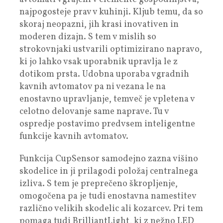
najpogosteje prav v kuhinji. Kljub temu, da so
skoraj neopazni, jih krasi inovativen in
moderen dizajn. S tem v mislih so
strokovnjaki ustvarili optimizirano napravo,
ki jo lahko vsak uporabnik upravlja le z
dotikom prsta. Udobna uporaba vgradnih
kavnih avtomatov pa ni vezana le na
enostavno upravljanje, temveč je vpletena v
celotno delovanje same naprave. Tu v
ospredje postavimo predvsem inteligentne
funkcije kavnih avtomatov.
Funkcija CupSensor samodejno zazna višino
skodelice in ji prilagodi položaj centralnega
izliva. S tem je preprečeno škropljenje,
omogočena pa je tudi enostavna namestitev
različno velikih skodelic ali kozarcev. Pri tem
pomaga tudi BrilliantLight, ki z nežno LED