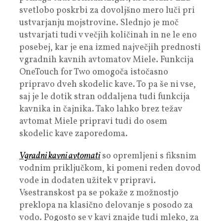
svetlobo poskrbi za dovoljšno mero luči pri
ustvarjanju mojstrovine. Slednjo je moč
ustvarjati tudi v večjih količinah in ne le eno
posebej, kar je ena izmed največjih prednosti
vgradnih kavnih avtomatov Miele. Funkcija
OneTouch for Two omogoča istočasno
pripravo dveh skodelic kave. To pa še ni vse,
saj je le dotik stran oddaljena tudi funkcija
kavnika in čajnika. Tako lahko brez težav
avtomat Miele pripravi tudi do osem
skodelic kave zaporedoma.
Vgradni kavni avtomati
so opremljeni s fiksnim
vodnim priključkom, ki pomeni reden dovod
vode in dodaten užitek v pripravi.
Vsestranskost pa se pokaže z možnostjo
preklopa na klasično delovanje s posodo za
vodo. Pogosto se v kavi znajde tudi mleko, za