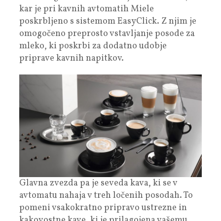
kar je pri kavnih avtomatih Miele
poskrbljeno s sistemom EasyClick. Z njim je
omogočeno preprosto vstavljanje posode za
mleko, ki poskrbi za dodatno udobje
priprave kavnih napitkov.
Glavna zvezda pa je seveda kava, ki se v
avtomatu nahaja v treh ločenih posodah. To
pomeni vsakokratno pripravo ustrezne in
kakovostne kave, ki je prilagojena vašemu