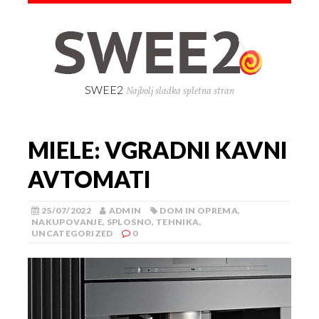
SWEE2
Najbolj sladka spletna stran
MIELE: VGRADNI KAVNI
AVTOMATI
25/07/2022
ADMIN
DOM IN OPREMA
,
NAKUPOVANJE
,
SPLOSNO
,
TEHNIKA
,
UNCATEGORIZED
0