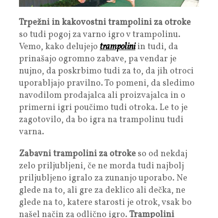
Trpežni in kakovostni trampolini za otroke
so tudi pogoj za varno igro v trampolinu.
Vemo, kako delujejo
trampolini
in tudi, da
prinašajo ogromno zabave, pa vendar je
nujno, da poskrbimo tudi za to, da jih otroci
uporabljajo pravilno. To pomeni, da sledimo
navodilom prodajalca ali proizvajalca in o
primerni igri poučimo tudi otroka. Le to je
zagotovilo, da bo igra na trampolinu tudi
varna.
Zabavni trampolini za otroke
so od nekdaj
zelo priljubljeni, če ne morda tudi najbolj
priljubljeno igralo za zunanjo uporabo. Ne
glede na to, ali gre za deklico ali dečka, ne
glede na to, katere starosti je otrok, vsak bo
našel način za odlično igro.
Trampolini