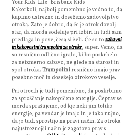
Kakorkoli, najbolj pomembno je vedno to, da
kupimo ustrezno in dosežemo zadovoljstvo
otroka. Zato je dobro, da če je otrok dovolj
star, da morda sodeluje pri izbiri in tudi sam
predlaga in pove, česa si želi. Če so to
zabavni
in kakovostni trampolini za otroke
, super. Vemo, da
so resnično odlično igralo, ki bo poskrbelo
za neizmerno zabavo, ne glede na starost in
spol otroka.
Trampolini
resnično imajo prav
posebno moč in dosežejo otrokovo veselje.
Pri otrocih je tudi pomembno, da poskrbimo
za sproščanje nakopičene energije. Čeprav se
morda sprašujemo, od kje neki jim toliko
energije, pa vendar je imajo in je tako nujno,
da jo tudi sprostijo na pravi način. Za otroka
najustreznejši način je zagotovo prav s