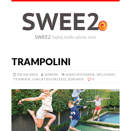
SWEE2
Najbolj sladka spletna stran
TRAMPOLINI
03/10/2020
ADMIN
NAKUPOVANJE
,
SPLOSNO
,
TEHNIKA
,
UNCATEGORIZED
,
ZDRAVJE
0