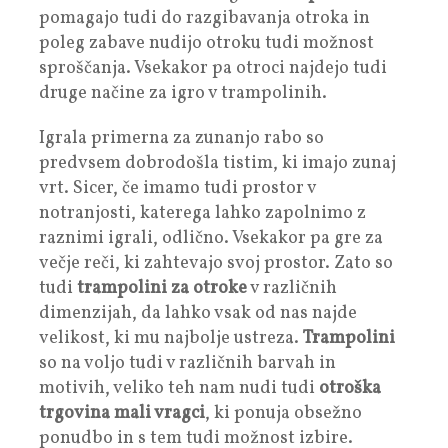
pomagajo tudi do razgibavanja otroka in
poleg zabave nudijo otroku tudi možnost
sproščanja. Vsekakor pa otroci najdejo tudi
druge načine za igro v trampolinih.
Igrala primerna za zunanjo rabo so
predvsem dobrodošla tistim, ki imajo zunaj
vrt. Sicer, če imamo tudi prostor v
notranjosti, katerega lahko zapolnimo z
raznimi igrali, odlično. Vsekakor pa gre za
večje reči, ki zahtevajo svoj prostor. Zato so
tudi
trampolini za otroke
v različnih
dimenzijah, da lahko vsak od nas najde
velikost, ki mu najbolje ustreza.
Trampolini
so na voljo tudi v različnih barvah in
motivih, veliko teh nam nudi tudi
otroška
trgovina mali vragci
, ki ponuja obsežno
ponudbo in s tem tudi možnost izbire.