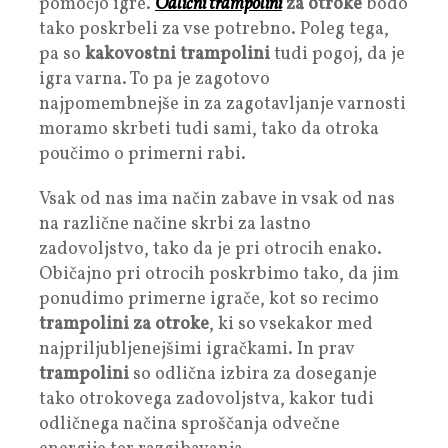
pomočjo igre.
Odlični trampolini
za otroke
bodo
tako poskrbeli za vse potrebno. Poleg tega,
pa so
kakovostni trampolini
tudi pogoj, da je
igra varna. To pa je zagotovo
najpomembnejše in za zagotavljanje varnosti
moramo skrbeti tudi sami, tako da otroka
poučimo o primerni rabi.
Vsak od nas ima način zabave in vsak od nas
na različne načine skrbi za lastno
zadovoljstvo, tako da je pri otrocih enako.
Običajno pri otrocih poskrbimo tako, da jim
ponudimo primerne igrače, kot so recimo
trampolini za otroke
, ki so vsekakor med
najpriljubljenejšimi igračkami. In prav
trampolini
so odlična izbira za doseganje
tako otrokovega zadovoljstva, kakor tudi
odličnega načina sproščanja odvečne