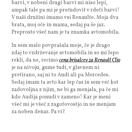
barvi, v nobeni drugi barvi mi niso lepi,
ampak tale pa mi je prečudovit v rdeči barvi!
V naši družini imamo vsi Renaulte. Moja dva
brata, moj oče in mama, sedaj pa še jaz.
Preprosto všeč nam je ta znamka avtomobila.
In sem malo povprašala moje, če je drago
zdaj to vzdrževanje avtomobila in so mi lepo
rekli, da ne, recimo
cena brisalcev za Renault Clio
je na nivoju, gume tudi, v glavnem ni
pretirano, saj ni to Audi ali pa Mercedes.
Sedaj imam ta avto kar lep čas in sem več kot
zadovoljna z njim, ne bi ga menjala, pa če mi
kdo Audija ponudi v zameno! Kar je meni
všeč mi je všeč z zagotovostjo in ne menjam
za noben denar. Pa vi?