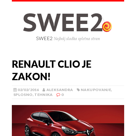
SWEE2
Najbolj sladka spletna stran
RENAULT CLIO JE
ZAKON!
02/02/2016
ALEKSANDRA
NAKUPOVANJE
,
SPLOSNO
,
TEHNIKA
0