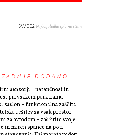
SWEE2
Najbolj sladka spletna stran
ZADNJE DODANO
irni senzorji – natančnost in
ost pri vsakem parkiranju
si zaslon – funkcionalna zaščita
stetska rešitev za vsak prostor
mi za avtodom – zaščitite svoje
lo in miren spanec na poti
m stanovanja: Kaj morate vedeti,