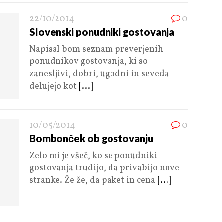
22/10/2014
0
Slovenski ponudniki gostovanja
Napisal bom seznam preverjenih
ponudnikov gostovanja, ki so
zanesljivi, dobri, ugodni in seveda
delujejo kot
[...]
10/05/2014
0
Bombonček ob gostovanju
Zelo mi je všeč, ko se ponudniki
gostovanja trudijo, da privabijo nove
stranke. Že že, da paket in cena
[...]