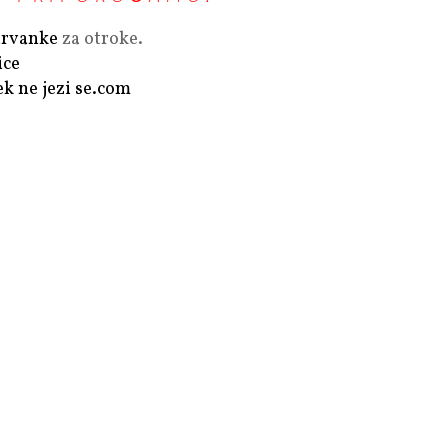
rvanke
za otroke.
ice
ek ne jezi se.com