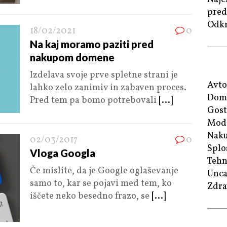
pred
Odkr
18/02/2021
0
Na kaj moramo paziti pred
nakupom domene
Izdelava svoje prve spletne strani je
Avt
lahko zelo zanimiv in zabaven proces.
Dom
Pred tem pa bomo potrebovali
[...]
Gost
Mod
Naku
02/03/2017
0
Splo
Vloga Googla
Tehn
Če mislite, da je Google oglaševanje
Unca
samo to, kar se pojavi med tem, ko
Zdra
iščete neko besedno frazo, se
[...]