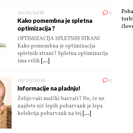
Poba
20/12/2016
0
torb
Kako pomembna je spletna
člov
optimizacija ?
OPTIMIZACIJA SPLETNIH STRANI
Kako pomembna je optimizacija
spletnih strani? Spletna optimizacija
ima velik
[...]
05/05/2016
0
Informacije na pladnju!
Želijo vaši malčki barvati? No, če ne
najdete nič lepih pobarvank je lepa
kolekcija pobarvank na tej
[...]