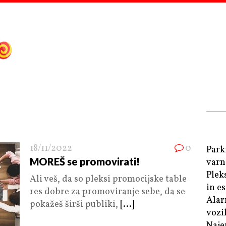
18/11/2022
0
Park
MOREŠ se promovirati!
varn
Plek
Ali veš, da so pleksi promocijske table
in e
res dobre za promoviranje sebe, da se
Alar
pokažeš širši publiki,
[...]
vozi
Naje