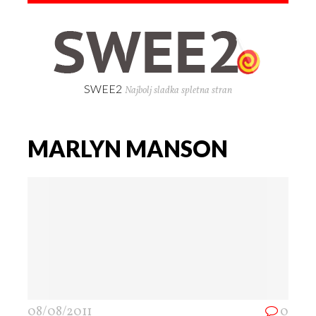
SWEE2
Najbolj sladka spletna stran
MARLYN MANSON
08/08/2011
0